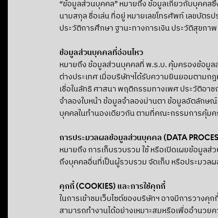
“ข้อมูลส่วนบุคคล” หมายถึง ข้อมูลเกี่ยวกับบุคคลซึ
นามสกุล ชื่อเล่น ที่อยู่ หมายเลขโทรศัพท์ เลขบั
ประวัติการศึกษา ฐานะทางการเงิน ประวัติสุขภาพ
ข้อมูลส่วนบุคคลที่อ่อนไหว
หมายถึง ข้อมูลส่วนบุคคลที่ พ.ร.บ. คุ้มครองข้อมูล
ต่างประเทศ เมื่อบริษัทฯได้รับความยินยอมตามกฎหมา
เชื่อในลัทธิ ศาสนา พฤติกรรมทางเพศ ประวัติอาช
จำลองใบหน้า ข้อมูลจำลองม่านตา ข้อมูลอัตลักษณ์เ
บุคคลในทำนองเดียวกัน ตามที่คณะกรรมการคุ้มครอ
การประมวลผลข้อมูลส่วนบุคคล (DATA PROCE
หมายถึง การเก็บรวบรวม ใช้ หรือเปิดเผยข้อมูลส่
ถึงบุคคลอื่นที่เป็นผู้รวบรวม จัดเก็บ หรือประมวล
คุกกี้ (COOKIES) และการใช้คุกกี้
ในการเข้าชมเว็บไซต์ของบริษัทฯ อาจมีการวางคุกกี้
สามารถทำงานได้อย่างเหมาะสมหรือเพื่ออำนวยความ