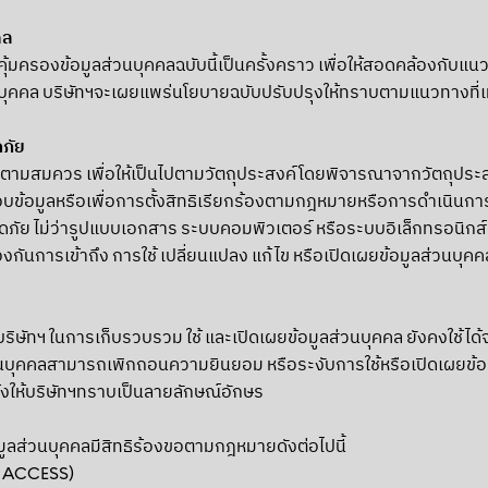
คล
รองข้อมูลส่วนบุคคลฉบับนี้เป็นครั้งคราว เพื่อให้สอดคล้องกับแนวปฏิบั
บุคคล บริษัทฯจะเผยแพร่นโยบายฉบับปรับปรุงให้ทราบตามแนวทางที่
ภัย
ำเป็น ตามสมควร เพื่อให้เป็นไปตามวัตถุประสงค์โดยพิจารณาจากวัตถุป
อมูลหรือเพื่อการตั้งสิทธิเรียกร้องตามกฎหมายหรือการดำเนิน
ดภัย ไม่ว่ารูปแบบเอกสาร ระบบคอมพิวเตอร์ หรือระบบอิเล็กทรอนิกส์ต
ันการเข้าถึง การใช้ เปลี่ยนแปลง แก้ไข หรือเปิดเผยข้อมูลส่วนบ
ริษัทฯ ในการเก็บรวบรวม ใช้ และเปิดเผยข้อมูลส่วนบุคคล ยังคงใช้ไ
นบุคคลสามารถเพิกถอนความยินยอม หรือระงับการใช้หรือเปิดเผยข้อม
งให้บริษัทฯทราบเป็นลายลักษณ์อักษร
มูลส่วนบุคคลมีสิทธิร้องขอตามกฎหมายดังต่อไปนี้
OF ACCESS)